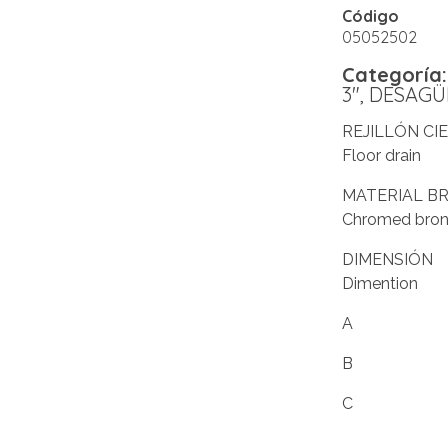
Código
05052502
Categoría:
3″
,
DESAGÜ
REJILLÓN CI
Floor drain
MATERIAL B
Chromed bro
DIMENSIÓN
Dimentio
A 10,
B 3,
C 7,