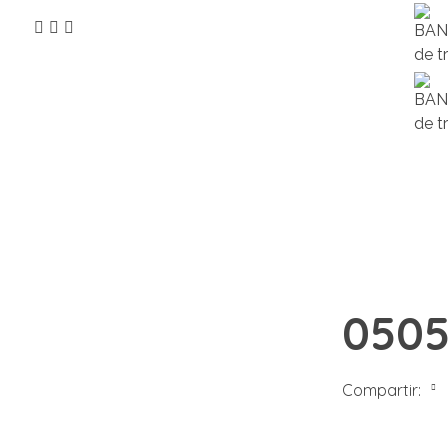
bu
050
Compartir: