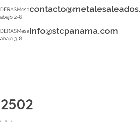
contacto@metalesaleados
Info@stcpanama.com
scar
52502