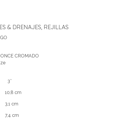
ES & DRENAJES
,
REJILLAS
EGO
RONCE CROMADO
nze
n 3″
8 cm
1 cm
4 cm