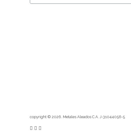
produ
Metales Aleados
Diseños que perduran
Classic
Deluxe
Premiun
Categorías
copyright © 2026. Metales Aleados C.A. J-31044056-5