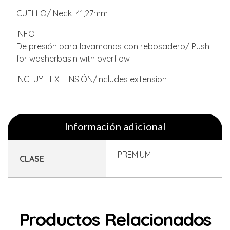
CUELLO/ Neck 41,27mm
INFO
De presión para lavamanos con rebosadero/ Push
for washerbasin with overflow
INCLUYE EXTENSIÓN/Includes extension
Información adicional
PREMIUM
CLASE
Productos Relacionados