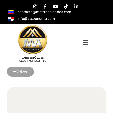
contacto@metalesaleados.com
Info@stcpanama.com
Volver