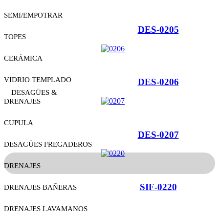
SEMI/EMPOTRAR
Ver Producto
DES-0205
TOPES
CERÁMICA
VIDRIO TEMPLADO
Ver Producto
DES-0206
DESAGÜES &
DRENAJES
CUPULA
Ver Producto
DES-0207
DESAGÜES FREGADEROS
DRENAJES
SIF-0220
DRENAJES BAÑERAS
DRENAJES LAVAMANOS