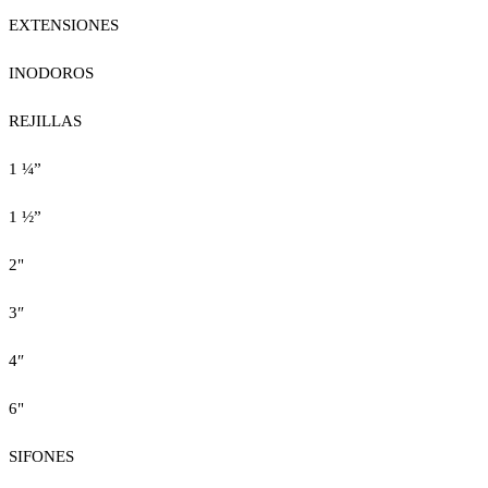
EXTENSIONES
INODOROS
REJILLAS
1 ¼”
1 ½”
2"
3″
4″
6"
SIFONES