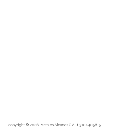
Institucional
Descarga nuestro Catálogo
Nosotros
Misión
Visión
Blog
Atención al cliente
Contactos
Redes sociales
Formulario
copyright © 2026. Metales Aleados C.A. J-31044056-5