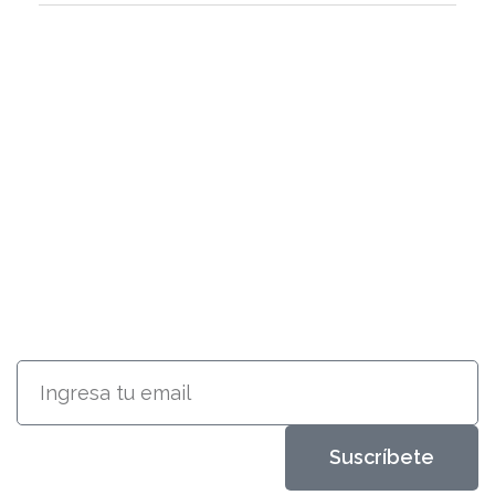
SUSCRÍBETE
RECIBE INFORMACIÓN ACERCA
DE NUESTROS PRODUCTOS
Suscríbete