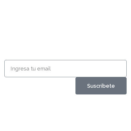
SUSCRÍBETE
RECIBE INFORMACIÓN ACERCA
DE NUESTROS PRODUCTOS
Suscríbete
Metales Aleados
Diseños que perduran
productos