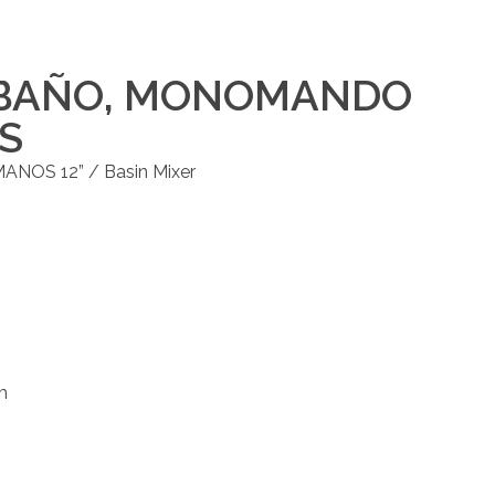
 BAÑO
,
MONOMANDO
S
OS 12” / Basin Mixer
m