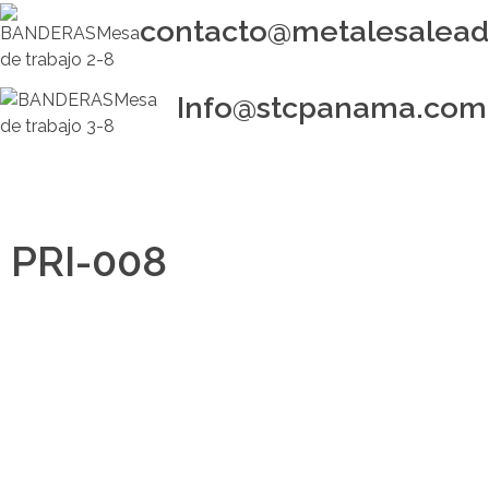
contacto@metalesalea
Info@stcpanama.com
buscar
 PRI-008