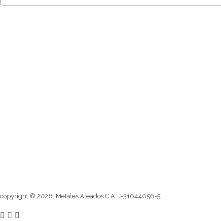
producto
Metales Aleados
Diseños que perduran
Classic
Deluxe
Premiun
Categorías
copyright © 2026. Metales Aleados C.A. J-31044056-5