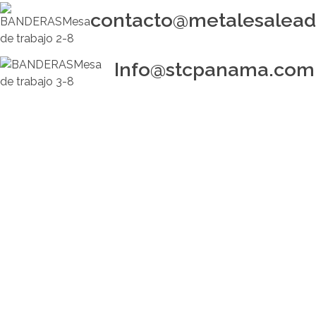
contacto@metalesalea
Info@stcpanama.com
buscar