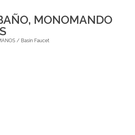
 BAÑO
,
MONOMANDO
S
OS / Basin Faucet