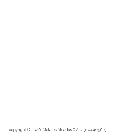
Institucional
Descarga nuestro Catálogo
Nosotros
Misión
Visión
Blog
Atención al cliente
Contactos
Redes sociales
Formulario
copyright © 2026. Metales Aleados C.A. J-31044056-5