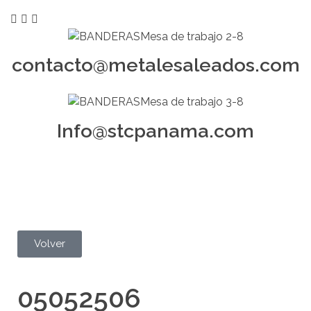
contacto@metalesaleados.com
Info@stcpanama.com
Volver
05052506