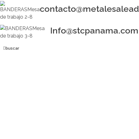
contacto@metalesalea
Info@stcpanama.com
buscar