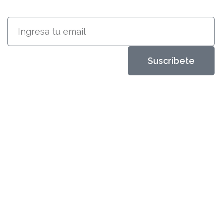
Suscríbete
Metales Aleados
Diseños que perduran
productos
Classic
Deluxe
Premiun
Categorías