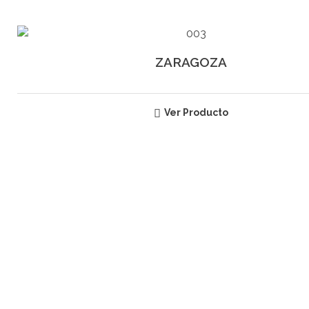
ZARAGOZA
Ver Producto
SUSCRÍBETE
RECIBE INFORMACIÓN ACERCA
DE NUESTROS PRODUCTOS