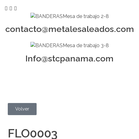
contacto@metalesaleados.com
Info@stcpanama.com
Volver
FLO0003