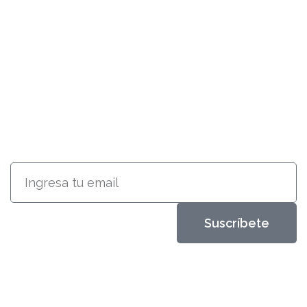
SUSCRÍBETE
RECIBE INFORMACIÓN ACERCA
DE NUESTROS PRODUCTOS
Suscríbete
Metales Aleados
Diseños que perduran