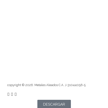
Misión
Visión
Blog
Atención al cliente
Contactos
Redes sociales
Formulario
copyright © 2026. Metales Aleados C.A. J-31044056-5
DESCARGAR