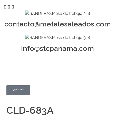
contacto@metalesaleados.com
Info@stcpanama.com
Volver
CLD-683A