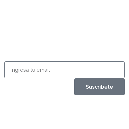
SUSCRÍBETE
RECIBE INFORMACIÓN ACERCA
DE NUESTROS PRODUCTOS
Suscríbete
Metales Aleados
Diseños que perduran
productos