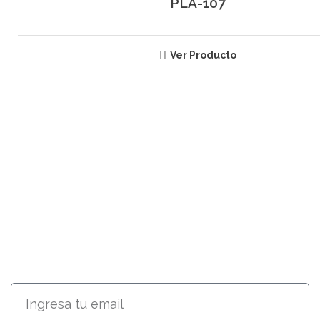
PLA-107
Ver Producto
SUSCRÍBETE
RECIBE INFORMACIÓN ACERCA
DE NUESTROS PRODUCTOS