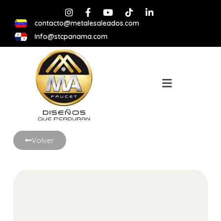
contacto@metalesaleados.com
Info@stcpanama.com
Volver