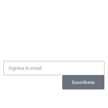
SUSCRÍBETE
RECIBE INFORMACIÓN ACERCA
DE NUESTROS PRODUCTOS
Suscríbete
Diseños que perduran