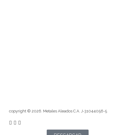
Nosotros
Misión
Visión
Blog
Atención al cliente
Contactos
Redes sociales
Formulario
copyright © 2026. Metales Aleados C.A. J-31044056-5