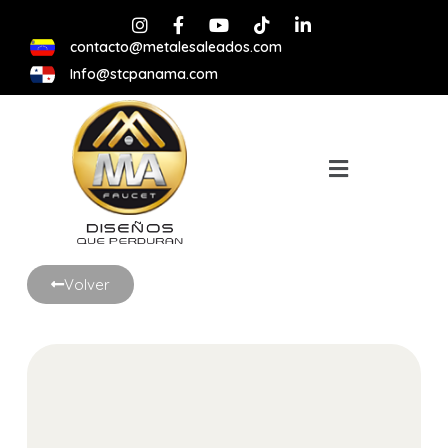
contacto@metalesaleados.com
Info@stcpanama.com
Volver