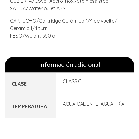
CUBIERTA/Cover Acero Inox./Stainless steel
SALIDA/Water oulet ABS
CARTUCHO/Cartridge Cerámico 1/4 de vuelta/
Ceramic 1/4 turn
PESO/Weight 550 g
Información adicional
CLASSIC
CLASE
AGUA CALIENTE, AGUA FRÍA
TEMPERATURA