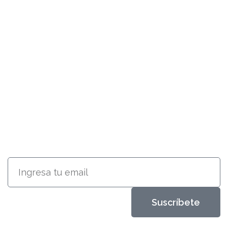
SUSCRÍBETE
RECIBE INFORMACIÓN ACERCA
DE NUESTROS PRODUCTOS
Suscríbete