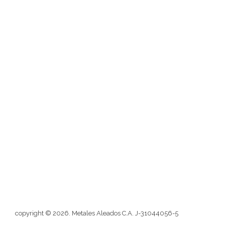
Descarga nuestro Catálogo
Nosotros
Misión
Visión
Blog
Atención al cliente
Contactos
Redes sociales
Formulario
copyright © 2026. Metales Aleados C.A. J-31044056-5