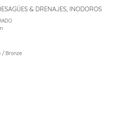
DESAGÜES & DRENAJES
,
INODOROS
RADO
in
 / Bronze