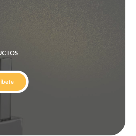
UCTOS
íbete