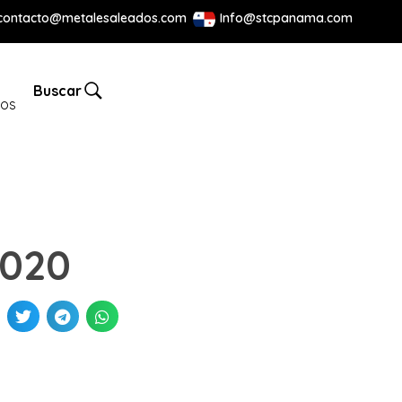
contacto@metalesaleados.com
Info@stcpanama.com
Buscar
tos
2020