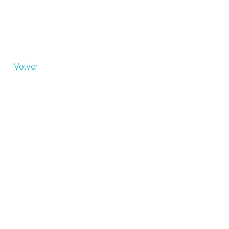
Metales Aleados
Diseños que perduran
buscar
Volver