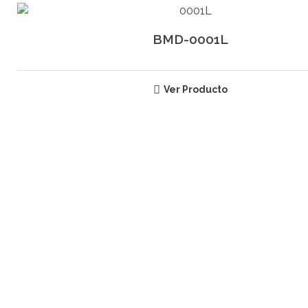
BMD-0001L
Ver Producto
SUSCRÍBETE
RECIBE INFORMACIÓN ACERCA
DE NUESTROS PRODUCTOS
Email: