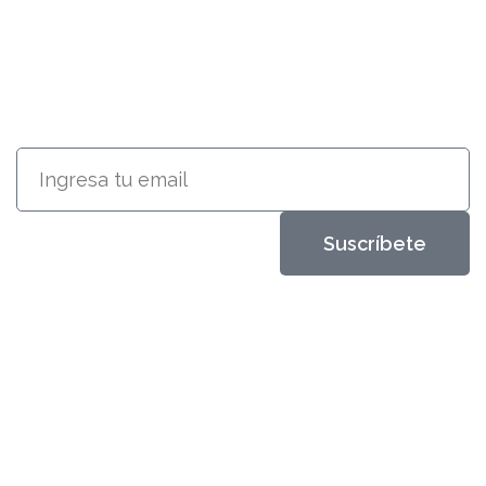
RECIBE INFORMACIÓN ACERCA
DE NUESTROS PRODUCTOS
Suscríbete
Metales Aleados
Diseños que perduran
productos