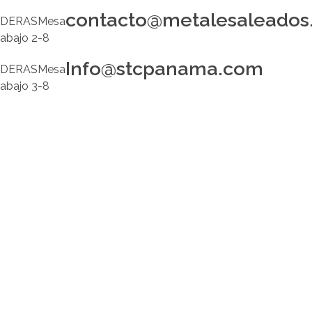
contacto@metalesaleados
Info@stcpanama.com
scar