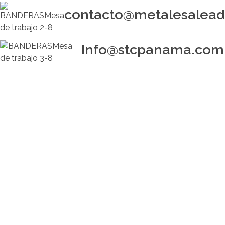
contacto@metalesalea
Info@stcpanama.com
buscar