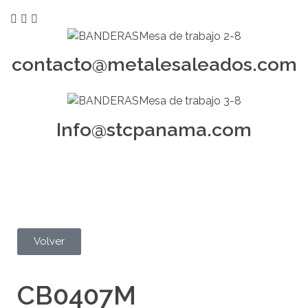
contacto@metalesaleados.com
Info@stcpanama.com
Volver
CB0407M