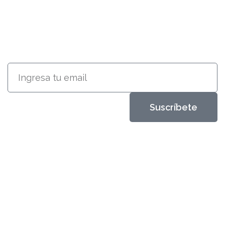
RECIBE INFORMACIÓN ACERCA
DE NUESTROS PRODUCTOS
Suscríbete
Metales Aleados
Diseños que perduran
productos
Classic