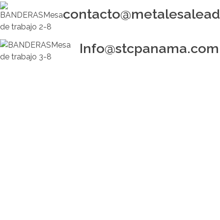
contacto@metalesalea
Info@stcpanama.com
buscar