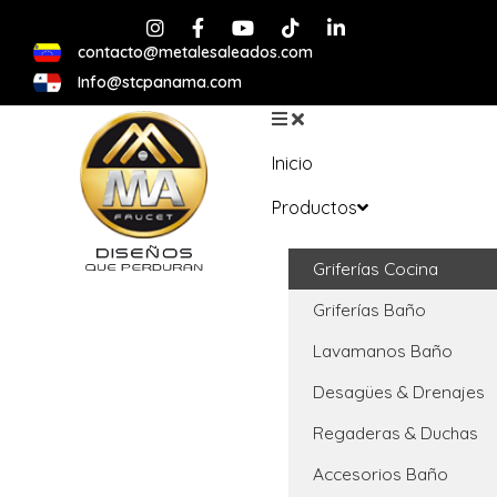
contacto@metalesaleados.com
Info@stcpanama.com
Inicio
Productos
Griferías Cocina
Griferías Baño
Lavamanos Baño
Desagües & Drenajes
Regaderas & Duchas
Accesorios Baño